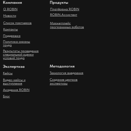
Компания
Продукты
О ROBIN
Платформа ROBIN
ROBIN.Ассистент
Новости
Список партнеров
Маркетплейс
программных роботов
Контакты
Поддержка
Политика охраны
труда
Результаты проведения
специальной оценки
условий труда
Методология
Экспертиза
Технология внедрения
Кейсы
Создание центров
Видео-кейсы и
выступления
экспертизы
Академия ROBIN
Блог