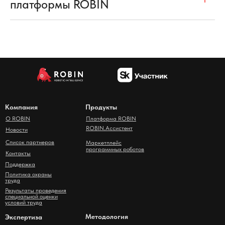
платформы ROBIN
Компания
Продукты
О ROBIN
Платформа ROBIN
ROBIN.Ассистент
Новости
Список партнеров
Маркетплейс
программных роботов
Контакты
Поддержка
Политика охраны
труда
Результаты проведения
специальной оценки
условий труда
Методология
Экспертиза