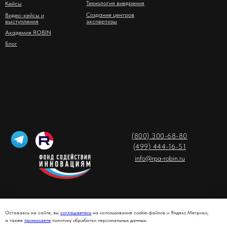
Технология внедрения
Кейсы
Создание центров
Видео-кейсы и
выступления
экспертизы
Академия ROBIN
Блог
(800) 300-68-80
(499) 444-16-51
info@rpa-robin.ru
Регламент гарантийной поддержки
Оставаясь на сайте, вы
соглашаетесь
на использование cookie-файлов и Яндекс.Метрики,
© ROBIN, 2026
а также
принимаете
политику обработки персональных данных.