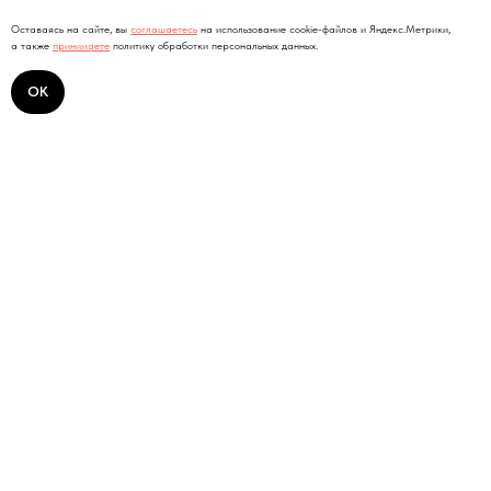
Оставаясь на сайте, вы
соглашаетесь
на использование cookie-файлов и Яндекс.Метрики,
а также
принимаете
политику обработки персональных данных.
ОК
Компания
Продукты
О ROBIN
Платформа ROBIN
ROBIN.Ассистент
Новости