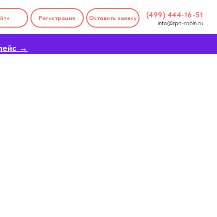
(499) 444-16-51
йти
Регистрация
Оставить заявку
info@rpa-robin.ru
лейс →