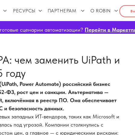
РЕСУРСЫ
ПАРТНЕРАМ
О ROBIN
Во
готовые сценарии автоматизации?
Перейти в Маркетп
: чем заменить UiPath и
5 году
(UiPath, Power Automate) российский бизнес
52-ФЗ, рост цен и санкции. Альтернатива —
t, включённая в реестр ПО. Она обеспечивает
С и безопасность данных.
вых западных ИТ-вендоров, таких как Microsoft и
алась под угрозой. Компании столкнулись с
остом цен, а главное — с юридическими рисками: