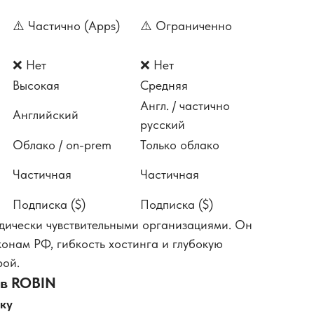
⚠️ Частично (Apps)
⚠️ Ограниченно
❌ Нет
❌ Нет
Высокая
Средняя
Англ. / частично
Английский
русский
Облако / on-prem
Только облако
Частичная
Частичная
Подписка ($)
Подписка ($)
дически чувствительными организациями. Он
конам РФ, гибкость хостинга и глубокую
рой.
 в ROBIN
пку