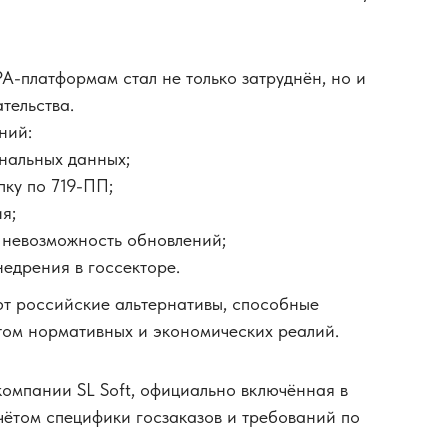
PA-платформам стал не только затруднён, но и
тельства.
ний:
нальных данных;
пку по 719-ПП;
я;
 невозможность обновлений;
едрения в госсекторе.
ют российские альтернативы, способные
том нормативных и экономических реалий.
компании SL Soft, официально включённая в
ётом специфики госзаказов и требований по