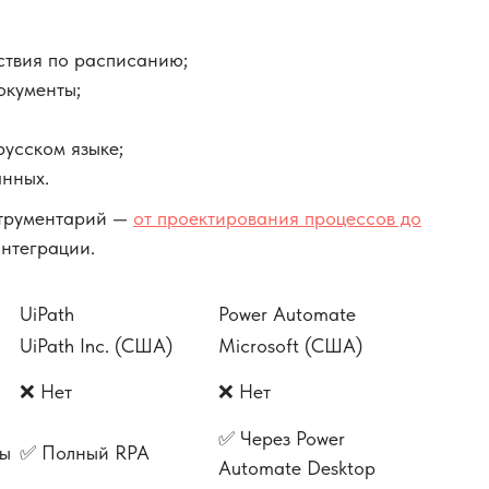
ствия по расписанию;
окументы;
русском языке;
анных.
струментарий —
от проектирования процессов до
нтеграции.
UiPath
Power Automate
UiPath Inc. (США)
Microsoft (США)
❌ Нет
❌ Нет
✅ Через Power
ты
✅ Полный RPA
Automate Desktop