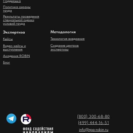
Поддержка
Политика охраны
труда
Результаты проведения
специальной оценки
условий труда
Методология
Экспертиза
Технология внедрения
Кейсы
Создание центров
Видео-кейсы и
выступления
экспертизы
Академия ROBIN
Блог
(800) 300-68-80
(499) 444-16-51
info@rpa-robin.ru