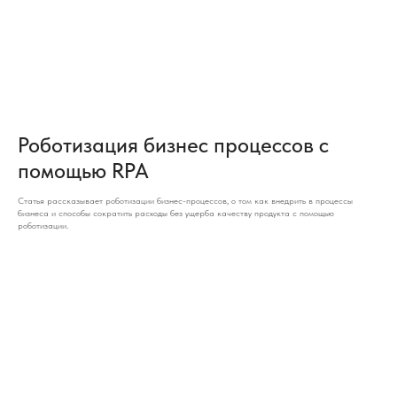
Роботизация бизнес процессов с
помощью RPA
Статья рассказывает роботизации бизнес-процессов, о том как внедрить в процессы
бизнеса и способы сократить расходы без ущерба качеству продукта с помощью
роботизации.