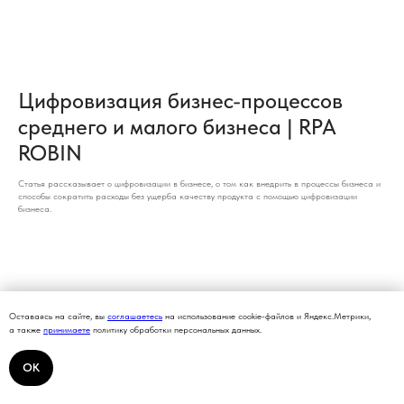
Цифровизация бизнес-процессов
среднего и малого бизнеса | RPA
ROBIN
Статья рассказывает о цифровизации в бизнесе, о том как внедрить в процессы бизнеса и
способы сократить расходы без ущерба качеству продукта с помощью цифровизации
бизнеса.
Оставаясь на сайте, вы
соглашаетесь
на использование cookie-файлов и Яндекс.Метрики,
а также
принимаете
политику обработки персональных данных.
ОК