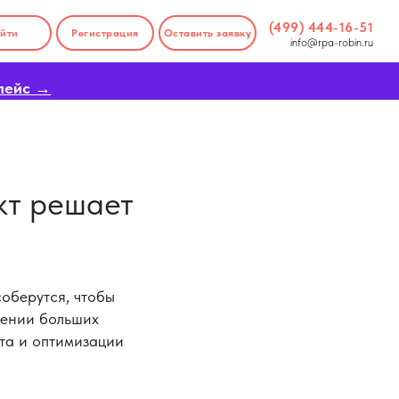
(499) 444-16-51
йти
Регистрация
Оставить заявку
info@rpa-robin.ru
лейс →
кт решает
соберутся, чтобы
нении больших
та и оптимизации