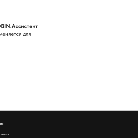
OBIN.Ассистент
меняется для
ия
дрения