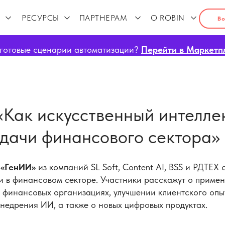
РЕСУРСЫ
ПАРТНЕРАМ
О ROBIN
Во
готовые сценарии автоматизации?
Перейти в Маркетп
«Как искусственный интелле
адачи финансового сектора»
 «ГенИИ»
из компаний SL Soft, Content AI, BSS и РДТЕХ 
и в финансовом секторе. Участники расскажут о приме
в финансовых организациях, улучшении клиентского опы
внедрения ИИ, а также о новых цифровых продуктах.