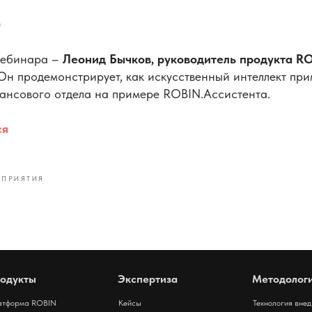
)
вебинара –
Леонид Бычков, руководитель продукта R
 Он продемонстрирует, как искусственный интеллект при
ансового отдела на примере ROBIN.Ассистента.
ся
ОПРИЯТИЯ
одукты
Экспертиза
Методолог
атформа ROBIN
Кейсы
Технология вне