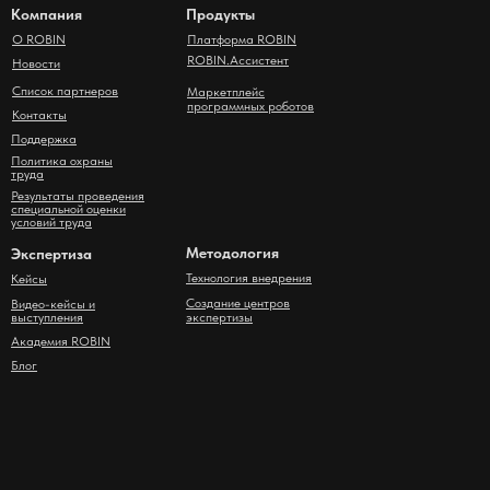
Компания
Продукты
О ROBIN
Платформа ROBIN
ROBIN.Ассистент
Новости
Список партнеров
Маркетплейс
программных роботов
Контакты
Поддержка
Политика охраны
труда
Результаты проведения
специальной оценки
условий труда
Методология
Экспертиза
Технология внедрения
Кейсы
Создание центров
Видео-кейсы и
выступления
экспертизы
Академия ROBIN
Блог