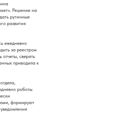
зина
кет». Решение на
дать рутинные
ого развития
сь ежедневно
едить за реестром
 отчеты, сверять
анных приводила к
отдела,
жедневно роботы
чески
сами, формируют
 уведомления