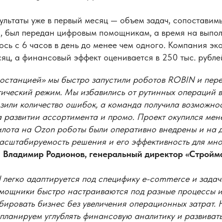
ультаты уже в первый месяц — объем задач, сопоставим
, был передан цифровым помощникам, а время на выпо
сь с 6 часов в день до менее чем одного. Компания эк
сяц, а финансовый эффект оценивается в 250 тыс. рубл
ностанцией» мы быстро запустили роботов ROBIN и пер
тический режим. Мы избавились от рутинных операций в
зили количество ошибок, а команда получила возможно
 развитии ассортимента и промо. Проект окупился мене
илота на Ozon роботы были оперативно внедрены и на д
масштабируемость решения и его эффективность для мн
л
Владимир Родионов, генеральный директор «Стройм
легко адаптируется под специфику e-commerce и задач
ощники быстро настраиваются под разные процессы и
ировать бизнес без увеличения операционных затрат.
планируем углублять финансовую аналитику и развиват