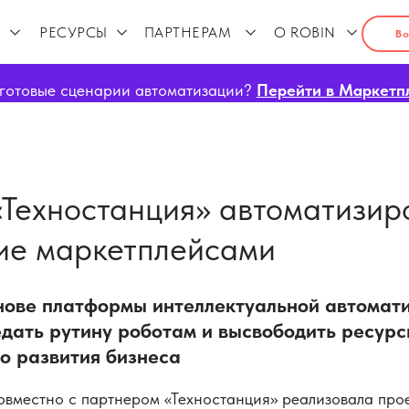
РЕСУРСЫ
ПАРТНЕРАМ
О ROBIN
Во
готовые сценарии автоматизации?
Перейти в Маркетп
 «Техностанция» автоматизи
ие маркетплейсами
нове платформы интеллектуальной автомат
дать рутину роботам и высвободить ресурс
о развития бизнеса
овместно с партнером «Техностанция» реализовала прое