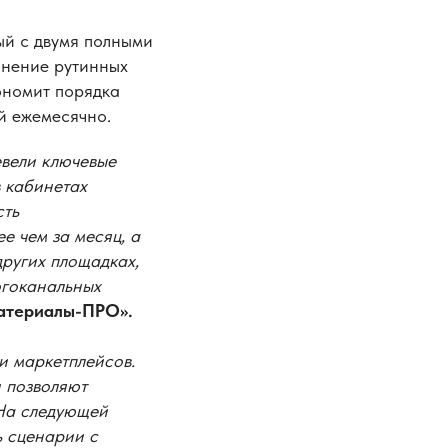
ый с двумя полными
лнение рутинных
ономит порядка
ей ежемесячно.
евели ключевые
 кабинетах
сть
е чем за месяц, а
ругих площадках,
огоканальных
атериалы-ПРО».
и маркетплейсов.
 позволяют
 На следующей
ь сценарии с