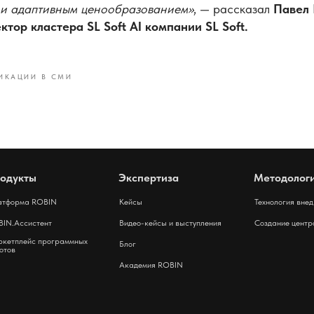
 и адаптивным ценообразованием»
, — рассказал
Павел 
тор кластера SL Soft AI компании SL Soft.
ИКАЦИИ В СМИ
одукты
Экспертиза
Методолог
атформа ROBIN
Кейсы
Технология вне
IN.Ассистент
Видео-кейсы и выступления
Создание центр
кетплейс программных
Блог
отов
Академия ROBIN