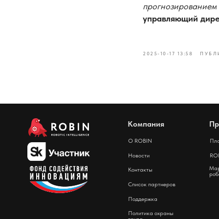
прогнозированием
управляющий дирек
2025-10-17 13:58
ПУБЛ
Компания
Пр
О ROBIN
Пл
Новости
ROB
Мар
Контакты
роб
Список партнеров
Поддержка
Политика охраны