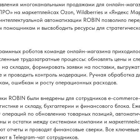
авления многоканальными продажами для онлайн-мага
РО» на маркетплейсах Ozon, Wildberries и «Яндекс Мар
интеллектуальной автоматизации ROBIN позволило пере
 помощникам и высвободить ресурсы для стратегическ
раммных роботов команде онлайн-магазина приходило
ленные трудозатратные процессы: обновлять цены и сл
 на складах, формировать заявки на поставки, выгружать
 и проводить контроль модерации. Ручная обработка д
кам, ошибкам и росту операционных расходов.
и ROBIN были внедрены для сотрудников e-commerce-
гистике и складу, бухгалтерии и финансового блока. Е
 операций по обновлению товарных позиций, автомати
ны и остатки между системами компании и маркетплей
ют отчеты и проводят финансовые сверки. Все ключевые
ют в Telegram-чат сотрудников.