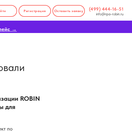
(499) 444-16-51
йти
Регистрация
Оставить заявку
info@rpa-robin.ru
лейс →
ровали
изации ROBIN
ы для
кт по