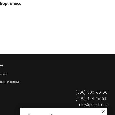
Борченко,
ия
дрения
ов экспертизы
(800) 300-68-80
(499) 444-16-51
info@rpa-robin.ru