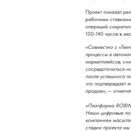
Проект показал рез
рабочими ставками
операций сократило
100-140 часов в ме
«Совместно с «Тех
процессы в автома
маркетплейсов, сни
сосредоточиться на
после успешного п
что подтверждает 
продаж»
, — отмети
«Платформа ROBIN 
Наши цифровые пом
компаниям масштаб
стадии проекта мы 