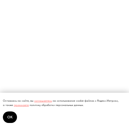
Оставаясь на сайте, вы
соглашаетесь
на использование cookie-файлов и Яндекс.Метрики,
а также
принимаете
политику обработки персональных данных.
ОК