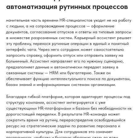
автоматизация рутинных процессов
начительная часть времени HR-специалистов уходит не на работу
с людьми, а на сопровождение процессов — оформление
документов, согласование отпусков и ответы на типовые запросы
в множестве разрозненных систем. Карьерный ассистент решает
эту проблему, перенося рутинные операции в единый и понятный
интерфейс чата. Через него сотрудник может самостоятельно
запросить справку, оформить отпуск или отправить заявку на
больничный. Ассистент направляет его по нужному сценарию,
предзаполняет данные и автоматически передает заявку в
связанные системы — HRM или бухгалтерию. Также он
обеспечивает функцию интеллектуального поиска по документам,
базам знаний и информационным системам организации.
Благодаря гибкой платформе, которая адаптирует процессы под
структуру компании, ассистент интегрируется с уже
существующими HR-платформами и базами без необходимости их
дорогостоящей переделки. В результате HR-команда может
сократить время на рутину, перераспределив освободившийся
ресурс на стратегические задачи по развитию персонала и
корпоративной культуры. Для сотрудников это означает
прозрачность, удобство и быструю обратную связь по всем