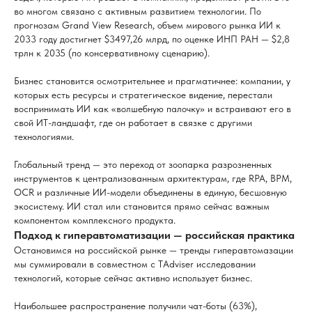
во многом связано с активным развитием технологии. По
прогнозам Grand View Research, объем мирового рынка ИИ к
2033 году достигнет $3497,26 млрд, по оценке ИНП РАН — $2,8
трлн к 2035 (по консервативному сценарию).
Бизнес становится осмотрительнее и прагматичнее: компании, у
которых есть ресурсы и стратегическое видение, перестали
воспринимать ИИ как «волшебную палочку» и встраивают его в
свой ИТ-ландшафт, где он работает в связке с другими
технологиями.
Глобальный тренд — это переход от зоопарка разрозненных
инструментов к централизованным архитектурам, где RPA, BPM,
OCR и различные ИИ-модели объединены в единую, бесшовную
экосистему. ИИ стал или становится прямо сейчас важным
компонентом комплексного продукта.
Подход к гиперавтоматизации — российская практика
Остановимся на российской рынке — тренды гиперавтомазации
мы суммировали в совместном с TAdviser исследовании
технологий, которые сейчас активно использует бизнес.
Наибольшее распространение получили чат-боты (63%),