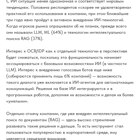
С ИИ ситуация менее однозначная и соответствует мировым
тенденциям. Половина респондентов «скорее не удовлетворена»
практикой его использования в компании, при этом ближайшие
три года явно пройдут в активном внедрении ИИ-технологий.
Когда игроков рынка опрашивали об их планах, прежде всего
они называли LLM, ML (64%) и технологии интеллектуального
поиска RAG (37%).
Интерес к OCR/IDP как к отдельной технологии в перспективе
будет снижаться, поскольку эта функциональность начинает
ассоциироваться с базовыми возможностями ИИ (в частности
LLM). Интерес к внедрению голосовых ботов еще ниже
(собираются применить лишь 6% компаний) — возможность
такого диалога уже включается в ИИ-агентов для автоматизации
коммуникаций. Решения на базе ИИ интегрируются и в
программных роботов, дополняя их возможности и делая их более
«умелыми».
Отдельно отмечу компании, где уже внедрен интеллектуальный
поиск по документам (RAG) — здесь высоко стремление
развивать такие решения и дальше. То есть инструмент стал
пользоваться популярностью в корпоративной среде, ему
уделяется серьезное внимание.