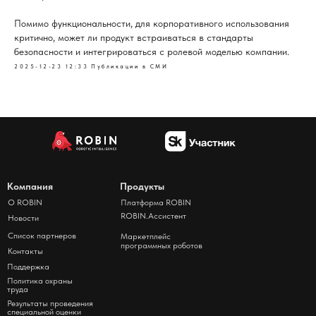
Помимо функциональности, для корпоративного использования
критично, может ли продукт встраиваться в стандарты
безопасности и интегрироваться с ролевой моделью компании.
2025-12-23 12:33
Публикации в СМИ
Компания
Продукты
О ROBIN
Платформа ROBIN
ROBIN.Ассистент
Новости
Список партнеров
Маркетплейс
программных роботов
Контакты
Поддержка
Политика охраны
труда
Результаты проведения
специальной оценки