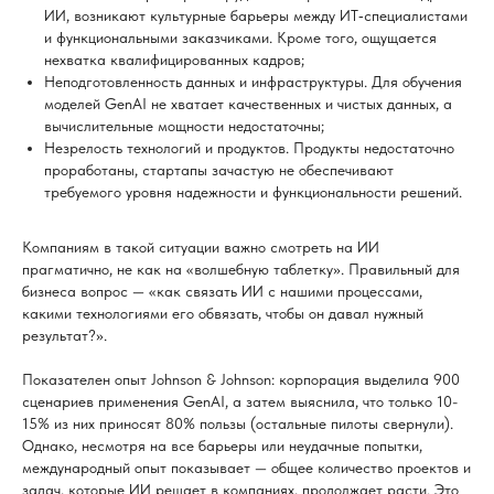
ИИ, возникают культурные барьеры между ИТ‑специалистами
и функциональными заказчиками. Кроме того, ощущается
нехватка квалифицированных кадров;
Неподготовленность данных и инфраструктуры. Для обучения
моделей GenAI не хватает качественных и чистых данных, а
вычислительные мощности недостаточны;
Незрелость технологий и продуктов. Продукты недостаточно
проработаны, стартапы зачастую не обеспечивают
требуемого уровня надежности и функциональности решений.
Компаниям в такой ситуации важно смотреть на ИИ
прагматично, не как на «волшебную таблетку». Правильный для
бизнеса вопрос — «как связать ИИ с нашими процессами,
какими технологиями его обвязать, чтобы он давал нужный
результат?».
Показателен опыт Johnson & Johnson: корпорация выделила 900
сценариев применения GenAI, а затем выяснила, что только 10-
15% из них приносят 80% пользы (остальные пилоты свернули).
Однако, несмотря на все барьеры или неудачные попытки,
международный опыт показывает — общее количество проектов и
задач, которые ИИ решает в компаниях, продолжает расти. Это