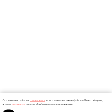
Оставаясь на сайте, вы
соглашаетесь
на использование cookie-файлов и Яндекс.Метрики,
а также
принимаете
политику обработки персональных данных.