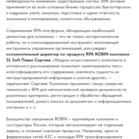
необходимости изменения существующих систем. RPA активно
применяется во всех основных бизнес-процессах: бухгалтерском
и кадровом учете, закупках, подготовке и сдаче отчетности,
экономике и планировании, клиентском обслуживании.
Современная RPA-платформа, обладающая наибольшей
ценностью для компании, – это не только алгоритмические
роботы, но и консолидированный инструмент, включающий
инструменты управления организацией, рассуждает
исполнительный директор по продукту RPA ROBIN компании
SL Soft Павел Сергеев
. «Модули искусственного интеллекта и
оптического распознавания позволяют анализировать текст,
классифицировать его содержание, извлекать сущности из
неструктурированной информации и многое другое», –
перечисляет Сергеев. Компании применяют такую синергию
технологий с RPA для автоматической проверки документов по
различным критериям, регистрации и обработки обращений
пользователей, умного поиска по документам и информационным
системам и т. п.
Большинство заказчиков ROBIN – крупнейшие компании и
госструктуры России, которые автоматизируют не отдельные
задачи, а сложные сквозные процессы. Например, одна из
федеральных сетей АЗС с помощью RPA трансформировала