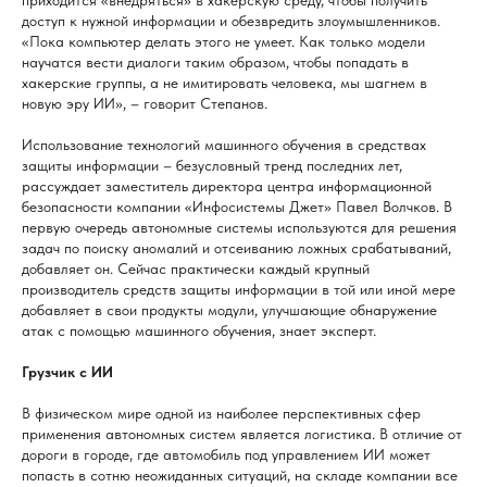
приходится «внедряться» в хакерскую среду, чтобы получить
доступ к нужной информации и обезвредить злоумышленников.
«Пока компьютер делать этого не умеет. Как только модели
научатся вести диалоги таким образом, чтобы попадать в
хакерские группы, а не имитировать человека, мы шагнем в
новую эру ИИ», – говорит Степанов.
Использование технологий машинного обучения в средствах
защиты информации – безусловный тренд последних лет,
рассуждает заместитель директора центра информационной
безопасности компании «Инфосистемы Джет» Павел Волчков. В
первую очередь автономные системы используются для решения
задач по поиску аномалий и отсеиванию ложных срабатываний,
добавляет он. Сейчас практически каждый крупный
производитель средств защиты информации в той или иной мере
добавляет в свои продукты модули, улучшающие обнаружение
атак с помощью машинного обучения, знает эксперт.
Грузчик с ИИ
В физическом мире одной из наиболее перспективных сфер
применения автономных систем является логистика. В отличие от
дороги в городе, где автомобиль под управлением ИИ может
попасть в сотню неожиданных ситуаций, на складе компании все