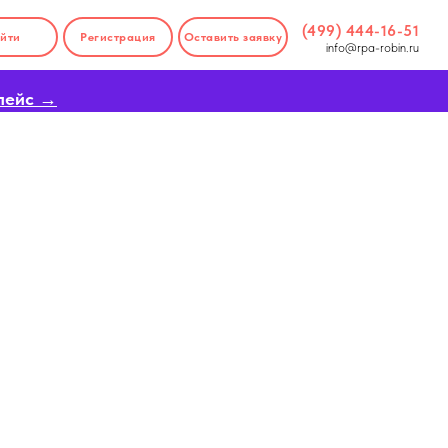
(499) 444-16-51
йти
Регистрация
Оставить заявку
info@rpa-robin.ru
лейс →