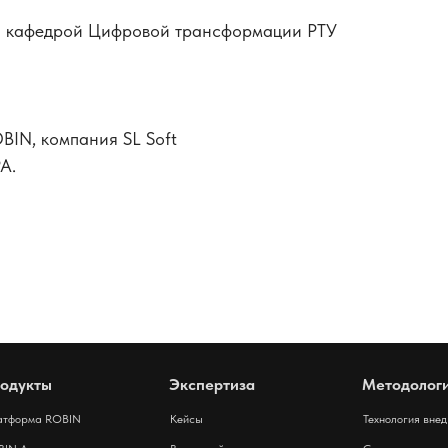
я кафедрой Цифровой трансформации РТУ
BIN, компания SL Soft
A.
одукты
Экспертиза
Методолог
атформа ROBIN
Кейсы
Технология вне