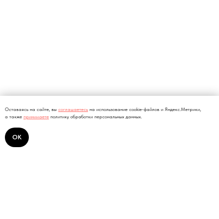
Оставаясь на сайте, вы
соглашаетесь
на использование cookie-файлов и Яндекс.Метрики,
а также
принимаете
политику обработки персональных данных.
ОК