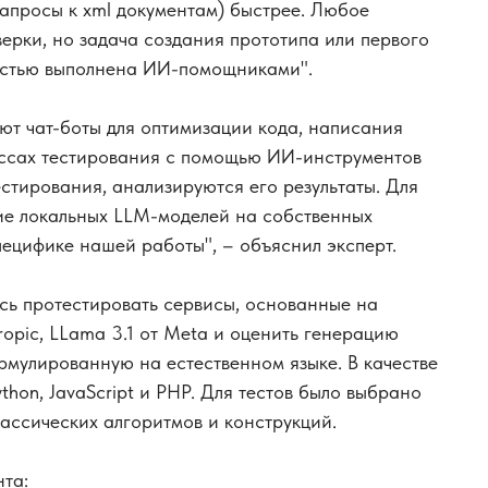
запросы к xml документам) быстрее. Любое
ерки, но задача создания прототипа или первого
остью выполнена ИИ-помощниками".
уют чат-боты для оптимизации кода, написания
ессах тестирования с помощью ИИ-инструментов
стирования, анализируются его результаты. Для
ие локальных LLM-моделей на собственных
ецифике нашей работы", – объяснил эксперт.
сь протестировать сервисы, основанные на
ropic, LLama 3.1 от Meta и оценить генерацию
рмулированную на естественном языке. В качестве
thon, JavaScript и PHP. Для тестов было выбрано
ассических алгоритмов и конструкций.
та: