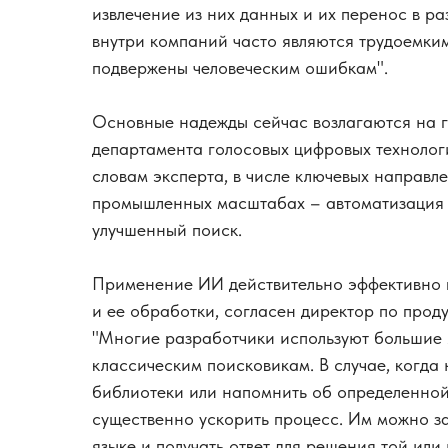
извлечение из них данных и их перенос в 
внутри компаний часто являются трудоемким
подвержены человеческим ошибкам".
Основные надежды сейчас возлагаются на г
департамента голосовых цифровых техноло
словам эксперта, в числе ключевых направл
промышленных масштабах – автоматизация п
улучшенный поиск.
Применение ИИ действительно эффективно 
и ее обработки, согласен директор по прод
"Многие разработчики используют большие 
классическим поисковикам. В случае, когда
библиотеки или напомнить об определенно
существенно ускорить процесс. Им можно з
языке и получать ответ для решения той или 