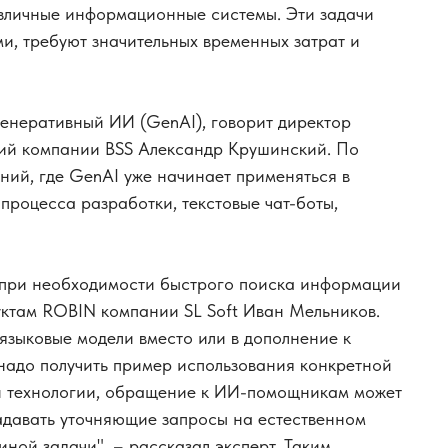
различные информационные системы. Эти задачи
и, требуют значительных временных затрат и
енеративный ИИ (GenAI), говорит директор
гий компании BSS Александр Крушинский. По
ений, где GenAI уже начинает применяться в
роцесса разработки, текстовые чат-боты,
при необходимости быстрого поиска информации
уктам ROBIN компании SL Soft Иван Мельников.
языковые модели вместо или в дополнение к
 надо получить пример использования конкретной
й технологии, обращение к ИИ-помощникам может
адавать уточняющие запросы на естественном
иной задачи", – рассказал эксперт. Таким