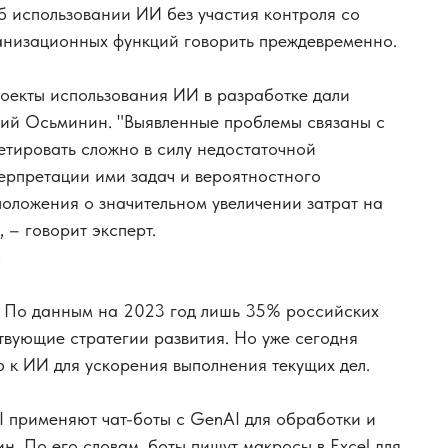
б использовании ИИ без участия контроля со
анизационных функций говорить преждевременно.
роекты использования ИИ в разработке дали
ний Осьминин. "Выявленные проблемы связаны с
етировать сложно в силу недостаточной
ерпретации ими задач и вероятностного
положения о значительном увеличении затрат на
 – говорит эксперт.
ч
 По данным на 2023 год лишь 35% российских
твующие стратегии развития. Но уже сегодня
к ИИ для ускорения выполнения текущих дел.
I применяют чат-боты с GenAI для обработки и
. По его словам, боты пишут макросы в Excel для