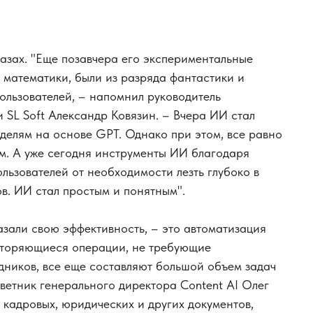
азах. "Еще позавчера его экспериментальные
 математики, были из разряда фантастики и
ользователей, – напомнил руководитель
SL Soft Александр Ковязин. – Вчера ИИ стал
делям на основе GPT. Однако при этом, все равно
м. А уже сегодня инструменты ИИ благодаря
ьзователей от необходимости лезть глубоко в
в. ИИ стал простым и понятным".
азали свою эффективность, – это автоматизация
вторяющиеся операции, не требующие
дников, все еще составляют большой объем задач
оветник генерального директора Content AI Олег
 кадровых, юридических и других документов,