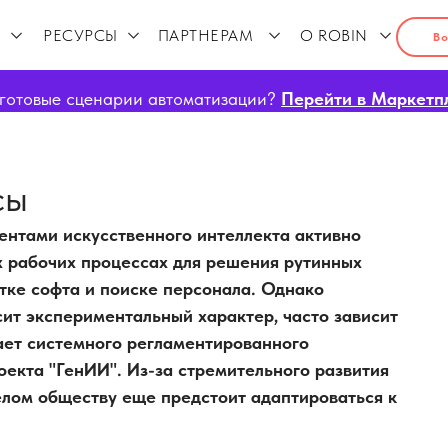
РЕСУРСЫ
ПАРТНЕРАМ
О ROBIN
Во
готовые сценарии автоматизации?
Перейти в Маркетп
сы
ентами искусственного интеллекта активно
х рабочих процессах для решения рутинных
отке софта и поиске персонала. Однако
ит экспериментальный характер, часто зависит
ает системного регламентированного
оекта "ГенИИ". Из-за стремительного развития
елом обществу еще предстоит адаптироваться к