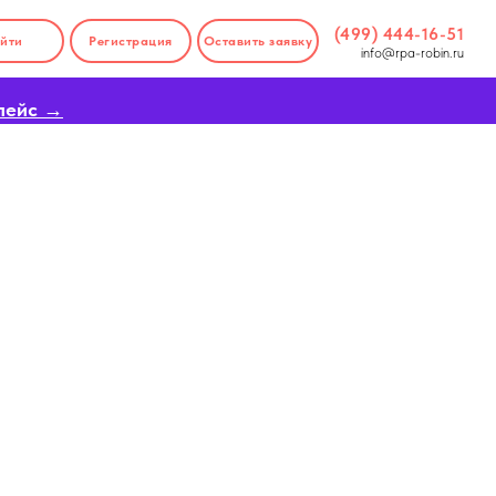
(499) 444-16-51
йти
Регистрация
Оставить заявку
info@rpa-robin.ru
лейс →