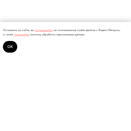
Оставаясь на сайте, вы
соглашаетесь
на использование cookie-файлов и Яндекс.Метрики,
а также
принимаете
политику обработки персональных данных.
ОК