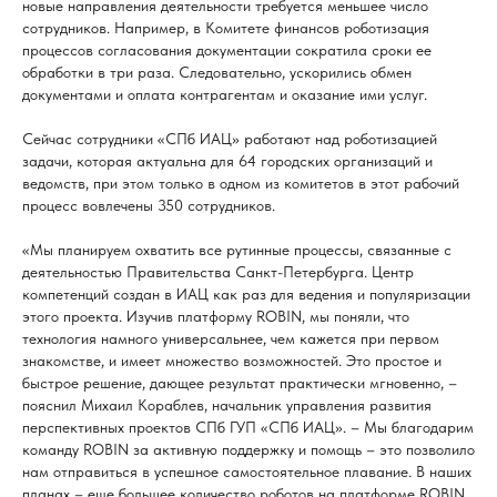
новые направления деятельности требуется меньшее число
сотрудников. Например, в Комитете финансов роботизация
процессов согласования документации сократила сроки ее
обработки в три раза. Следовательно, ускорились обмен
документами и оплата контрагентам и оказание ими услуг.
Сейчас сотрудники «СПб ИАЦ» работают над роботизацией
задачи, которая актуальна для 64 городских организаций и
ведомств, при этом только в одном из комитетов в этот рабочий
процесс вовлечены 350 сотрудников.
«Мы планируем охватить все рутинные процессы, связанные с
деятельностью Правительства Санкт-Петербурга. Центр
компетенций создан в ИАЦ как раз для ведения и популяризации
этого проекта. Изучив платформу ROBIN, мы поняли, что
технология намного универсальнее, чем кажется при первом
знакомстве, и имеет множество возможностей. Это простое и
быстрое решение, дающее результат практически мгновенно, –
пояснил Михаил Кораблев, начальник управления развития
перспективных проектов СПб ГУП «СПб ИАЦ». – Мы благодарим
команду ROBIN за активную поддержку и помощь – это позволило
нам отправиться в успешное самостоятельное плавание. В наших
планах – еще большее количество роботов на платформе ROBIN