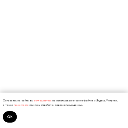
Оставаясь на сайте, вы
соглашаетесь
на использование cookie-файлов и Яндекс.Метрики,
а также
принимаете
политику обработки персональных данных.
ОК