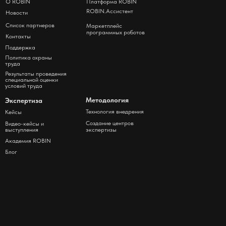
О ROBIN
Платформа ROBIN
ROBIN.Ассистент
Новости
Список партнеров
Маркетплейс
программных роботов
Контакты
Поддержка
Политика охраны
труда
Результаты проведения
специальной оценки
условий труда
Методология
Экспертиза
Технология внедрения
Кейсы
Создание центров
Видео-кейсы и
выступления
экспертизы
Академия ROBIN
Блог