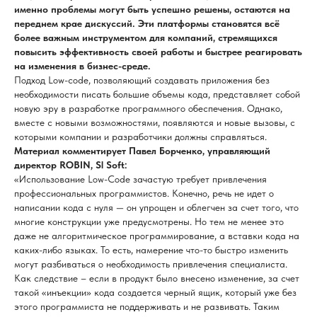
именно проблемы могут быть успешно решены, остаются на
переднем крае дискуссий. Эти платформы становятся всё
более важным инструментом для компаний, стремящихся
повысить эффективность своей работы и быстрее реагировать
на изменения в бизнес-среде.
Подход Low-code, позволяющий создавать приложения без
необходимости писать большие объемы кода, представляет собой
новую эру в разработке программного обеспечения. Однако,
вместе с новыми возможностями, появляются и новые вызовы, с
которыми компании и разработчики должны справляться.
Материал комментирует Павел Борченко, управляющий
директор ROBIN, Sl Soft:
«Использование Low-Code зачастую требует привлечения
профессиональных программистов. Конечно, речь не идет о
написании кода с нуля — он упрощен и облегчен за счет того, что
многие конструкции уже предусмотрены. Но тем не менее это
даже не алгоритмическое программирование, а вставки кода на
каких-либо языках. То есть, намерение что-то быстро изменить
могут разбиваться о необходимость привлечения специалиста.
Как следствие – если в продукт было внесено изменение, за счет
такой «инъекции» кода создается черный ящик, который уже без
этого программиста не поддерживать и не развивать. Таким