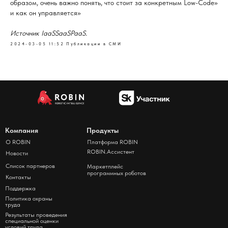
образом, очень важно понять, что стоит за конкретным Low-Code»
и как он управляется»
Источник IaaSSaaSPaaS.
2024-03-05 11:52
Публикации в СМИ
Компания
Продукты
О ROBIN
Платформа ROBIN
ROBIN.Ассистент
Новости
Список партнеров
Маркетплейс
программных роботов
Контакты
Поддержка
Политика охраны
труда
Результаты проведения
специальной оценки
условий труда