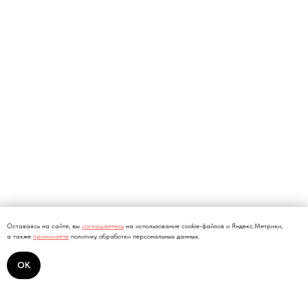
Оставаясь на сайте, вы
соглашаетесь
на использование cookie-файлов и Яндекс.Метрики,
а также
принимаете
политику обработки персональных данных.
ОК