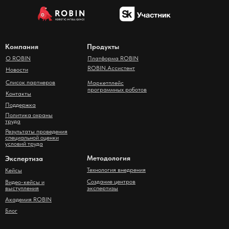
Компания
Продукты
О ROBIN
Платформа ROBIN
ROBIN.Ассистент
Новости
Список партнеров
Маркетплейс
программных роботов
Контакты
Поддержка
Политика охраны
труда
Результаты проведения
специальной оценки
условий труда
Методология
Экспертиза
Технология внедрения
Кейсы
Создание центров
Видео-кейсы и
выступления
экспертизы
Академия ROBIN
Блог