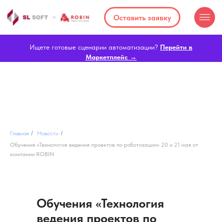
Оставить заявку
Ищете готовые сценарии автоматизации?
Перейти в
Маркетплейс →
Главная
/
Новости
/
Обучения «Технология ведения проектов по роботизации» 20 и 21 мая от
компании ROBIN
Обучения «Технология
ведения проектов по