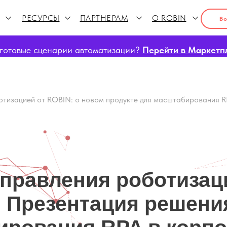
РЕСУРСЫ
ПАРТНЕРАМ
О ROBIN
Во
готовые сценарии автоматизации?
Перейти в Маркетп
отизацией от ROBIN: о новом продукте для масштабирования R
правления роботизац
 Презентация решени