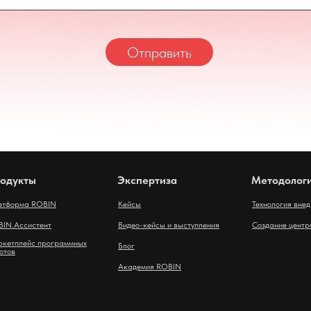
Отправить
одукты
Экспертиза
Методолог
атформа ROBIN
Кейсы
Технология вне
IN.Ассистент
Видео-кейсы и выступления
Создание центр
кетплейс программных
Блог
отов
Академия ROBIN