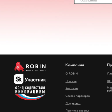
Компания
Пр
О ROBIN
Пл
Новости
ROB
Мар
Контакты
роб
Список партнеров
Поддержка
Политика охраны