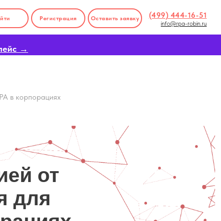
(499) 444-16-51
йти
Регистрация
Оставить заявку
info@rpa-robin.ru
лейс →
PA в корпорациях
ией от
я для