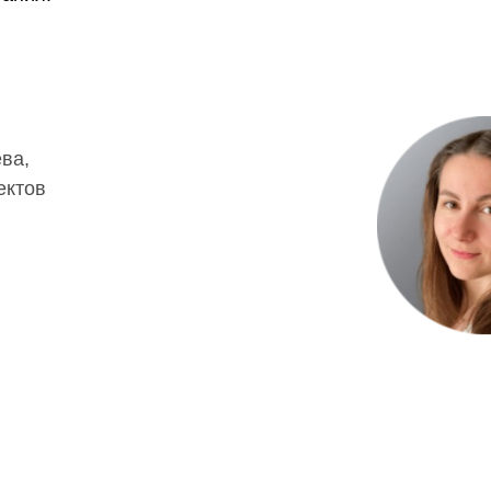
ва,
ектов