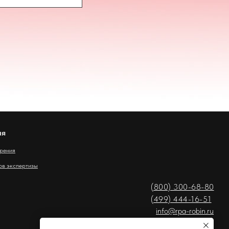
ия
дрения
ов экспертизы
(800) 300-68-80
(499) 444-16-51
info@rpa-robin.ru