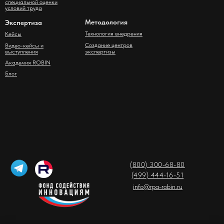
специальной оценки
условий труда
Методология
Экспертиза
Технология внедрения
Кейсы
Создание центров
Видео-кейсы и
выступления
экспертизы
Академия ROBIN
Блог
(800) 300-68-80
(499) 444-16-51
info@rpa-robin.ru