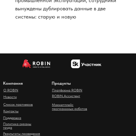
промышленной эксплуатации, сотрудники
вынуждены дублировать данные в две
системы: старую и новую
Компания
Продукты
О ROBIN
Платформа ROBIN
ROBIN.Ассистент
Новости
Список партнеров
Маркетплейс
программных роботов
Контакты
Поддержка
Политика охраны
труда
Результаты проведения